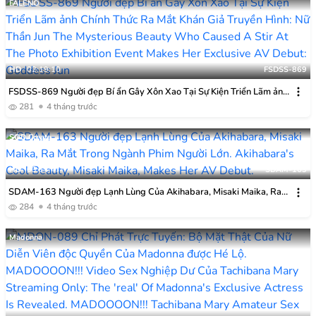
FALENO
HD
02:19:10
FSDSS-869
FSDSS-869 Người đẹp Bí ẩn Gây Xôn Xao Tại Sự Kiện Triển Lãm ảnh
Chính Thức Ra Mắt Khán Giả Truyền Hình: Nữ Thần Jun
281
4 tháng trước
SOD Create
HD
03:14:47
SDAM-163
SDAM-163 Người đẹp Lạnh Lùng Của Akihabara, Misaki Maika, Ra
Mắt Trong Ngành Phim Người Lớn.
284
4 tháng trước
Madonna