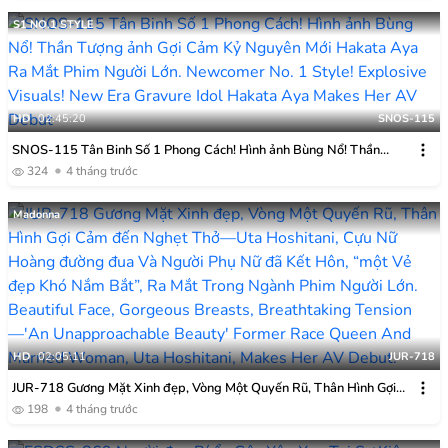
S1 NO.1 STYLE
HD
02:45:20
SNOS-115
SNOS-115 Tân Binh Số 1 Phong Cách! Hình ảnh Bùng Nổ! Thần
Tượng ảnh Gợi Cảm Kỷ Nguyên Mới Hakata Aya Ra Mắt Phim Người
324
4 tháng trước
Lớn.
Madonna
HD
02:05:11
JUR-718
JUR-718 Gương Mặt Xinh đẹp, Vòng Một Quyến Rũ, Thân Hình Gợi
Cảm đến Nghẹt Thở—Uta Hoshitani, Cựu Nữ Hoàng đường đua Và
198
4 tháng trước
Người Phụ Nữ đã Kết Hôn, “một Vẻ đẹp Khó Nắm Bắt”, Ra Mắt Trong
Ngành Phim Người Lớn.