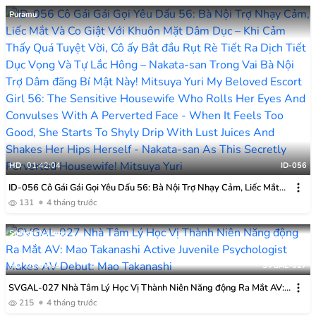
Hatano
Puramu
HD
01:42:04
ID-056
ID-056 Cô Gái Gái Gọi Yêu Dấu 56: Bà Nội Trợ Nhạy Cảm, Liếc Mắt
Và Co Giật Với Khuôn Mặt Dâm Dục – Khi Cảm Thấy Quá Tuyệt Vời,
131
4 tháng trước
Cô ấy Bắt đầu Rụt Rè Tiết Ra Dịch Tiết Dục Vọng Và Tự Lắc Hông –
Nakata-san Trong Vai Bà Nội Trợ Dâm đãng Bí Mật Này! Mitsuya Yuri
Sadistic Village
HD
02:05:05
SVGAL-027
SVGAL-027 Nhà Tâm Lý Học Vị Thành Niên Năng động Ra Mắt AV:
Mao Takanashi
215
4 tháng trước