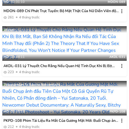
HD
01:31:10
MDON-089
MDON-089 Chỉ Phát Trực Tuyến: Bộ Mặt Thật Của Nữ Diễn Viên độc
Quyền Của Madonna được Hé Lộ. MADOOOON!!! Video Sex Nghiệp
261
4 tháng trước
Dư Của Tachibana Mary
Akinori
HD
01:44:11
AKDL-031
AKDL-031 Lý Thuyết Cho Rằng Nếu Quan Hệ Tình Dục Khi Bị Bịt
Mắt, Bạn Sẽ Không Nhận Ra Nếu đối Tác Của Mình Thay đổi (Phần 2)
223
4 tháng trước
Pakopakodan To Yukaina Nakamatachi
HD
02:15:16
PKPD-108
PKPD-108 Phim Tài Liệu Ra Mắt Của Gương Mặt Mới: Buổi Chụp ảnh
đầu Tiên Của Một Cô Gái Quyến Rũ Tự Nhiên, Có Phần đỏng đảnh –
212
4 tháng trước