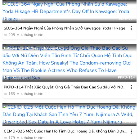
đường Hậu Môn. Takeuchi Sakina, 18 Tuổi.
SOD Create
HD
02:08:04
SDJS-364
SDJS-364 Ngày Nghỉ Của Phòng Nhân Sự ở Kawagoe: Yoda Hikage
208
4 tháng trước
Pakopakodan To Yukaina Nakamatachi
HD
02:19:37
PKPD-114
PKPD-114 Thật Xảo Quyệt! Ông Già Tháo Bao Cao Su đấu Với Nữ
Diễn Viên Tân Binh Từ Chối Quan Hệ Tình Dục Không An Toàn.
163
4 tháng trước
Serebu No Tomo
HD
02:30:46
CEMD-825
CEMD-825 Một Cuộc Hẹn Hò Tình Dục Hoang Dã, Không Dàn Dựng
Tại Khách Sạn Tình Yêu 7 Yumi Nijimura
179
4 tháng trước