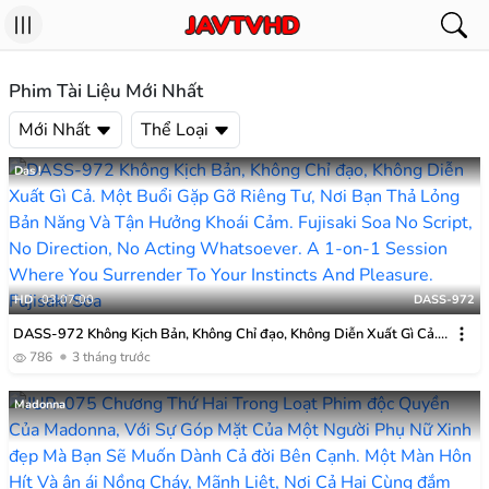
Phim Tài Liệu Mới Nhất
Mới Nhất
Thể Loại
Das !
HD
03:07:00
DASS-972
DASS-972 Không Kịch Bản, Không Chỉ đạo, Không Diễn Xuất Gì Cả.
Một Buổi Gặp Gỡ Riêng Tư, Nơi Bạn Thả Lỏng Bản Năng Và Tận
786
3 tháng trước
Hưởng Khoái Cảm. Fujisaki Soa
Madonna