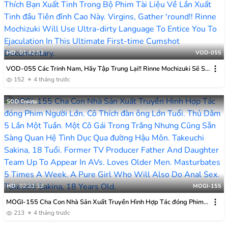
HD
01:42:53
VOD-055
VOD-055 Các Trinh Nam, Hãy Tập Trung Lại!! Rinne Mochizuki Sẽ Sử
Dụng Ngôn Từ Cực Kỳ Tục Tĩu để Kích Thích Bạn Xuất Tinh Trong Bộ
152
4 tháng trước
Phim Tài Liệu Về Lần Xuất Tinh đầu Tiên đỉnh Cao Này.
SOD Create
HD
02:31:32
MOGI-155
MOGI-155 Cha Con Nhà Sản Xuất Truyền Hình Hợp Tác đóng Phim
Người Lớn. Cô Thích đàn ông Lớn Tuổi. Thủ Dâm 5 Lần Một Tuần. Một
213
4 tháng trước
Cô Gái Trong Trắng Nhưng Cũng Sẵn Sàng Quan Hệ Tình Dục Qua