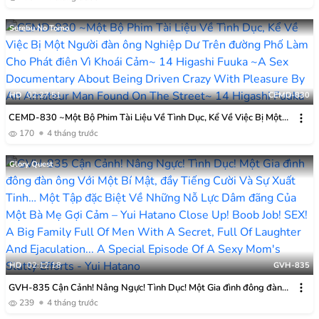
Serebu No Tomo
HD
02:27:51
CEMD-830
CEMD-830 ~Một Bộ Phim Tài Liệu Về Tình Dục, Kể Về Việc Bị Một
Người đàn ông Nghiệp Dư Trên đường Phố Làm Cho Phát điên Vì
170
4 tháng trước
Khoái Cảm~ 14 Higashi Fuuka
Glory Quest
HD
02:12:18
GVH-835
GVH-835 Cận Cảnh! Nâng Ngực! Tình Dục! Một Gia đình đông đàn
ông Với Một Bí Mật, đầy Tiếng Cười Và Sự Xuất Tinh… Một Tập đặc
239
4 tháng trước
Biệt Về Những Nỗ Lực Dâm đãng Của Một Bà Mẹ Gợi Cảm – Yui