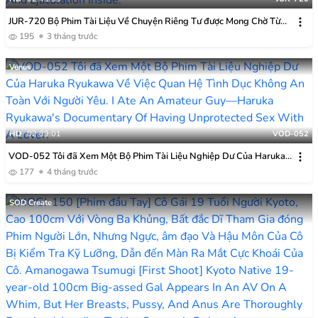
JUR-720 Bộ Phim Tài Liệu Về Chuyện Riêng Tư được Mong Chờ Từ
Lâu Của Iyo Shinohara!! Một Cuộc Tình Lãng Mạn Trên Hòn đảo Hẻo
195
3 tháng trước
Lánh, đắm Chìm Trong Khoái Lạc. Chuyến đi 2 Ngày 1 đêm, Nơi Iyo
Shinohara Giải Phóng Dục Vọng Của Mình Với Quan Hệ Tình Dục
Venus
Không An Toàn Và Xuất Tinh Bên Trong.
HD
02:09:01
VOD-052
VOD-052 Tôi đã Xem Một Bộ Phim Tài Liệu Nghiệp Dư Của Haruka
Ryukawa Về Việc Quan Hệ Tình Dục Không An Toàn Với Người Yêu.
177
4 tháng trước
SOD Create